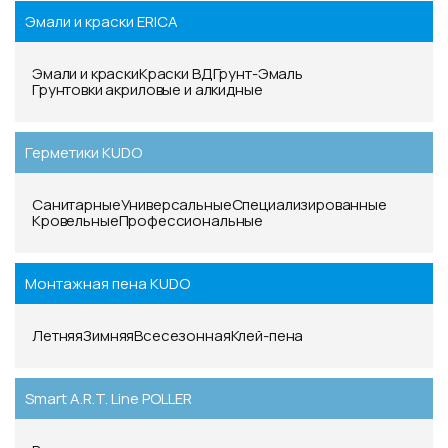
Эмали и краски ERICA
Эмали и краски
Краски ВД
Грунт-Эмаль
Грунтовки акриловые и алкидные
Герметики KUDO
Санитарные
Универсальные
Специализированные
Кровельные
Профессиональные
Монтажная пена KUDO
Летняя
Зимняя
Всесезонная
Клей-пена
Smart A.R.T. Line POLLER