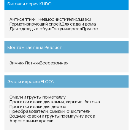
Бытовая серия KUDO
Антисептики
Пневмоочистители
Смазки
Герметизирующий спрей
Для сада и дома
Для одежды и обуви
Газ универсал
Другое
Монтажная пена Реалист
Зимняя
Летняя
Всесезонная
Эмали и краски ELCON
Эмали и грунты по металлу
Пропитки и лаки для камня, кирпича, бетона
Пропитки и лаки для дерева
Преобразователи, смывки, очистители
Водные краски и грунты премиум-класса
Аэрозольные краски