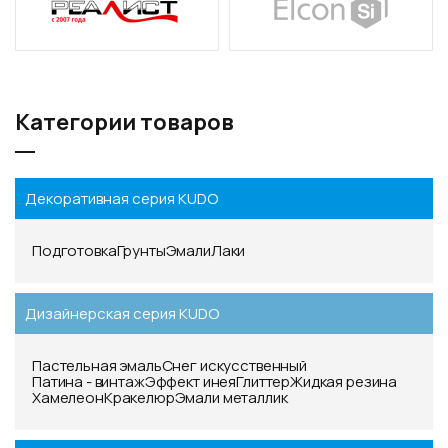
Категории товаров
Декоративная серия KUDO
Подготовка
Грунты
Эмали
Лаки
Дизайнерская серия KUDO
Пастельная эмаль
Снег искусственный
Патина - винтаж
Эффект инея
Глиттер
Жидкая резина
Хамелеон
Кракелюр
Эмали металлик