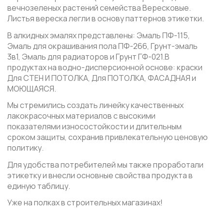
вечнозеленых растений семейства Вересковые.
Листья вереска легли в основу паттернов этикетки.
В алкидных эмалях представлены: Эмаль ПФ-115,
Эмаль для окрашивания пола ПФ-266, Грунт-эмаль
3в1, Эмаль для радиаторов и Грунт ГФ-021.В
продуктах на водно-дисперсионной основе: краски
Для СТЕН И ПОТОЛКА, Для ПОТОЛКА, ФАСАДНАЯ и
МОЮЩАЯСЯ.
Мы стремились создать линейку качественных
лакокрасочных материалов с высокими
показателями износостойкости и длительным
сроком защиты, сохранив привлекательную ценовую
политику.
Для удобства потребителей мы также проработали
этикетку и внесли основные свойства продукта в
единую таблицу.
Уже на полках в строительных магазинах!