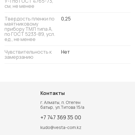
У-1 по ГОСТ 4765-73,
см, не менее
Твердость пленки по
0,25
маятниковому
прибору ТМЛ типа А,
по ГОСТ 5233-89, усл.
ед., не менее
Чувствительность к
Нет
замерзанию
Контакты
г. Алматы, п. Отеген
батыр, ул.Титова 15/а
+7 747 369 35 00
kudo@vesta-com.kz