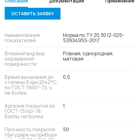
Описание
Документация
Применение
ОСТАВИТЬ ЗАЯВКУ
Наименование
Норма по ТУ 20.30.12-025-
показателей
5З9З4955-2017
Внешний вид вид
Ровная, однородная,
окрашенной
матовая
поверхности
Время высыхания до
0,5
степени 3 при 20±2°С,
по ГОСТ 19007-73, ч,
не более
Адгезия покрытия по
1
ГОСТ-15140-78,
баллы, не более
Прочность покрытия
50
при ударе на приборе