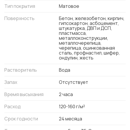
Тип покрытия
Матовое
Поверхность
Бетон, железобетон, кирпич,
гипсокартон, асбоцемент,
штукатурка, ДВП и ДСП,
пластмасса,
металлоконструкции,
металлочерепица,
черепица, оцинкованная
сталь, профнастил, шифер,
ондулин, жесть
Растворитель
Вода
Запах
Отсутствует
Время высыхания
2 часа
Расход
120-160 г/м²
Срок годности
24 месяца