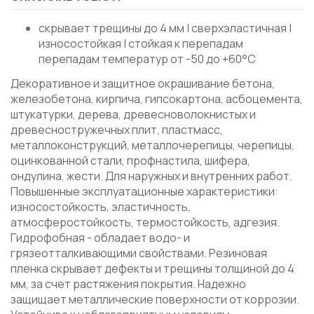
скрывает трещины до 4 мм | сверхэластичная |
износостойкая | стойкая к перепадам
перепадам температур от -50 до +60°С
Декоративное и защитное окрашивание бетона,
железобетона, кирпича, гипсокартона, асбоцемента,
штукатурки, дерева, древесноволокнистых и
древесностружечных плит, пластмасс,
металлоконструкций, металлочерепицы, черепицы,
оцинкованной стали, профнастила, шифера,
ондулина, жести. Для наружных и внутренних работ.
Повышенные эксплуатационные характеристики:
износостойкость, эластичность,
атмосферостойкость, термостойкость, адгезия.
Гидрофобная - обладает водо- и
грязеотталкивающими свойствами. Резиновая
пленка скрывает дефекты и трещины толщиной до 4
мм, за счет растяжения покрытия. Надежно
защищает металлические поверхности от коррозии.