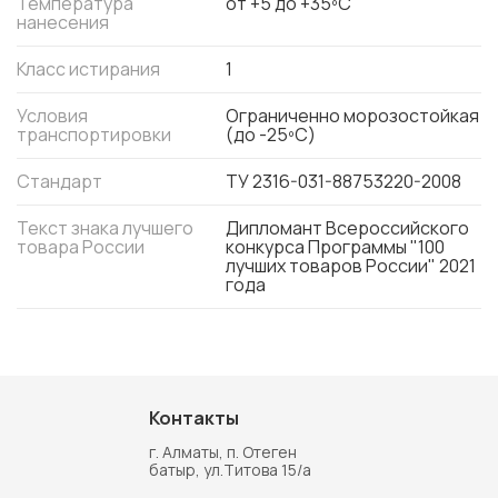
Температура
от +5 до +35ºС
нанесения
Класс истирания
1
Условия
Ограниченно морозостойкая
транспортировки
(до -25ºС)
Стандарт
ТУ 2316-031-88753220-2008
Текст знака лучшего
Дипломант Всероссийского
товара России
конкурса Программы "100
лучших товаров России" 2021
года
Контакты
г. Алматы, п. Отеген
батыр, ул.Титова 15/а