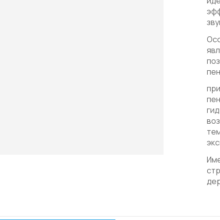
ид
эфф
зву
Ос
явл
по
пе
при
пе
гид
воз
тем
экс
Име
стр
дер