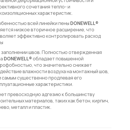
еальной деформационной устойчивости и
ективного сочетания тепло- и
коизоляционных характеристик.
обенностью всей линейки пены
DONEWELL®
яется низкое вторичное расширение, что
зволяет эффективно контролировать расход
ны
 заполнении швов. Полностью отвержденная
на
DONEWELL®
обладает повышенной
рофобностью, что значительно снижает
действие влажности воздуха на монтажный шов,
 самым существенно продлевая его
плуатационные характеристики.
ет превосходную адгезию к большинству
оительных материалов, таких как бетон, кирпич,
ево, металл и пластик.