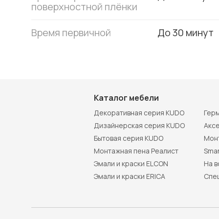
поверхностной плёнки
Время первичной
До 30 минут
Каталог мебели
Декоративная серия KUDO
Гер
Дизайнерская серия KUDO
Акс
Бытовая серия KUDO
Мон
Монтажная пена Реалист
Smar
Эмали и краски ELCON
На 
Эмали и краски ERICA
Спе