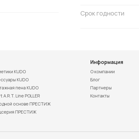
Срок годности
Информация
метики KUDO
О компании
ессуары KUDO
Блог
тажная пена KUDO
Партнеры
t A.R.T. Line POLLER
Контакты
водной основе ПРЕСТИЖ
цсерия ПРЕСТИЖ