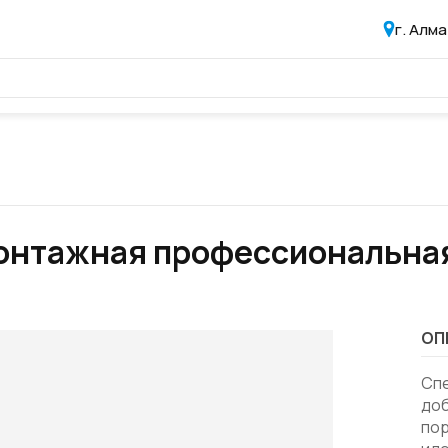
г. Алм
онтажная профессиональна
ОП
Сп
доб
пор