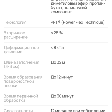
диметиловый эфир, пропан-
бутан, полиольный
компонент
Технология
PFT® (Power Flex Technique)
Вторичное
≤ 25 %
расширение
Деформационное
≤ 8 кПа
давление
Длина заполнения
До 32 м
(3×3 см)
Время образования
До 12 минут
поверхностной
плёнки
Время первичной
До 30 минут
обработки
Срок годности
12 месяцев при соблюдении