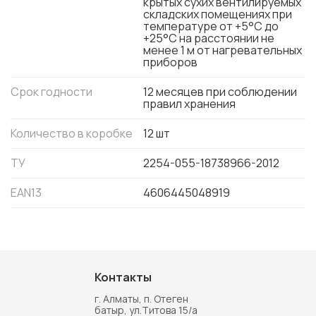
крытых сухих вентилируемых
складских помещениях при
температуре от +5°C до
+25°C на расстоянии не
менее 1 м от нагревательных
приборов
Срок годности
12 месяцев при соблюдении
правил хранения
Количество в коробке
12 шт
ТУ
2254-055-18738966-2012
EAN13
4606445048919
Контакты
г. Алматы, п. Отеген
батыр, ул.Титова 15/а