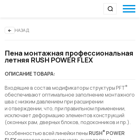
НАЗАД
Пена монтажная профессиональная
летняя RUSH POWER FLEX
ОПИСАНИЕ ТОВАРА:
®
Входящие в состав модификаторы структуры PFT
обеспечивают оптимальное заполнение монтажного
шва с низким давлением при расширении
и отверждении, что, при правильном применении,
исключает деформацию элементов конструкций
(оконных рам, дверных блоков, подоконников и пр.).
®
Особенностью всей линейки пены
RUSH
POWER
FLEX
является равномерность выхода пены