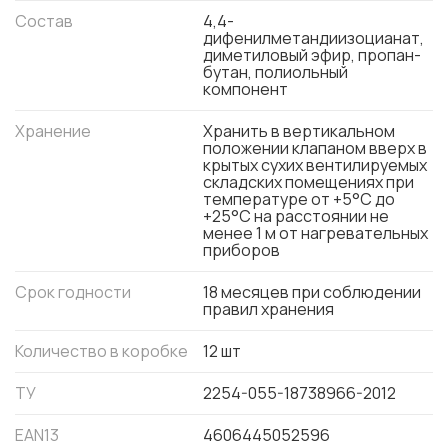
Состав
4,4-
дифенилметандиизоцианат,
диметиловый эфир, пропан-
бутан, полиольный
компонент
Хранение
Хранить в вертикальном
положении клапаном вверх в
крытых сухих вентилируемых
складских помещениях при
температуре от +5°C до
+25°C на расстоянии не
менее 1 м от нагревательных
приборов
Срок годности
18 месяцев при соблюдении
правил хранения
Количество в коробке
12 шт
ТУ
2254-055-18738966-2012
EAN13
4606445052596