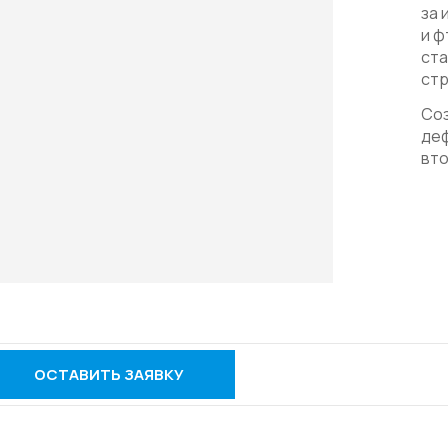
за 
и ф
ста
стр
Соз
де
вт
ОСТАВИТЬ ЗАЯВКУ