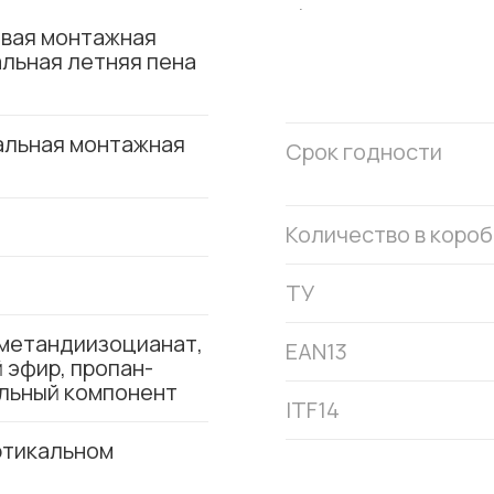
вая монтажная
льная летняя пена
льная монтажная
Срок годности
Количество в короб
ТУ
метандиизоцианат,
EAN13
 эфир, пропан-
ольный компонент
ITF14
ртикальном