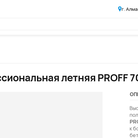
г. Алм
сиональная летняя PROFF 7
ОП
Вы
по
PR
к б
бет