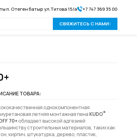
аты п. Отеген батыр ул.Титова 15/а
+7 747 369 35 00
СВЯЖИТЕСЬ С НАМИ
0+
ИСАНИЕ ТОВАРА:
сококачественная однокомпонентная
®
лиуретановая летняя монтажная пена
KUDO
OFF 70+
обладает высокой адгезией
ольшинству строительных материалов, таких как:
он, кирпич, штукатурка, дерево, пластик,