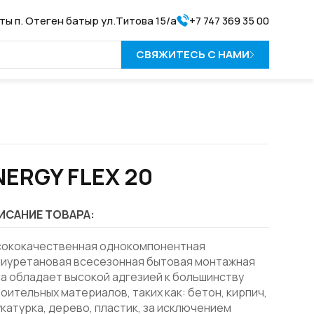
аты п. Отеген батыр ул.Титова 15/а
+7 747 369 35 00
СВЯЖИТЕСЬ С НАМИ
NERGY FLEX 20
ИСАНИЕ ТОВАРА:
сококачественная однокомпонентная
лиуретановая всесезонная бытовая монтажная
а обладает высокой адгезией к большинству
оительных материалов, таких как: бетон, кирпич,
катурка, дерево, пластик, за исключением