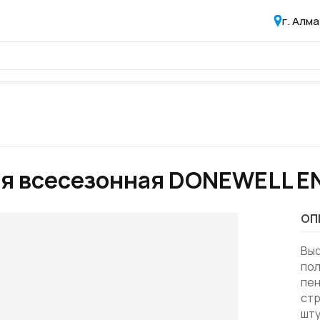
г. Алм
я всесезонная DONEWELL E
ОП
Вы
по
пен
стр
шту