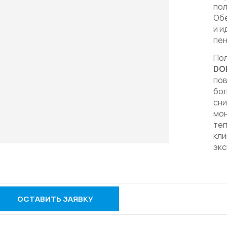
пол
Об
и и
пен
По
DO
пов
бол
сни
мон
теп
кли
экс
ОСТАВИТЬ ЗАЯВКУ