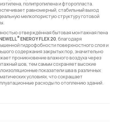
иэтилена, полипропилена и фторопласта.
еспечивает равномерный, стабильный выход
деальную мелкопористую структуру готовой
ы.
лностью отверждённая бытовая монтажная пена
®
NEWELL
ENERGY FLEX 20
, благодаря
ышенной гидрофобности поверхностного слоя и
ьшого содержания закрытых пор, значительно
жает проникновение влажного воздуха через
тажный шов, тем самым сохраняет высокие
лоизоляционные показатели шва в различных
матических условиях, что сокращает
плуатационные расходы по отоплению зданий.