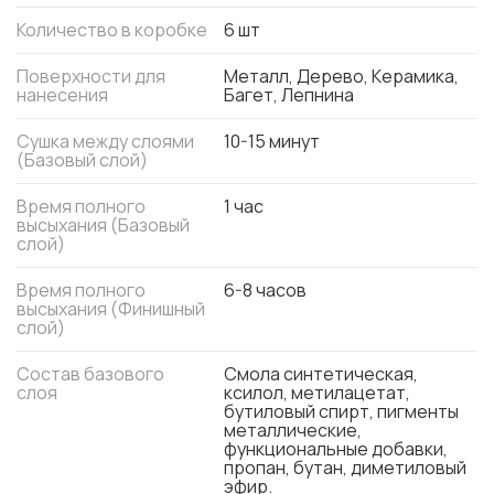
Количество в коробке
6 шт
Поверхности для
Металл, Дерево, Керамика,
нанесения
Багет, Лепнина
Сушка между слоями
10-15 минут
(Базовый слой)
Время полного
1 час
высыхания (Базовый
слой)
Время полного
6-8 часов
высыхания (Финишный
слой)
Состав базового
Смола синтетическая,
слоя
ксилол, метилацетат,
бутиловый спирт, пигменты
металлические,
функциональные добавки,
пропан, бутан, диметиловый
эфир.