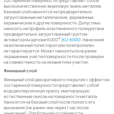
состаренной поверхности представляет собой
высококачественную акриловую эмаль металлик.
Базовый слой наносится на предварительно
загрунтованные металлические, деревянные,
керамические и другие поверхности. Допустимо
наносить на профиль из вспененного полиуретана,
предварительно загрунтованный грунтом-
®
активатором адгезии KUDO
(
KU-6000
). Нанесение
на вспененный полистирол или полипропилен
не гарантируется. Может наноситься на ранее
окрашенные участки поверхности после проверки
на совместимость на незаметном участке.
Финишный слой
Финишный слой декоративного покрытия с эффектом
состаренной поверхности представляет собой
вододисперсионную краску, имитирующую
естественные окислы на поверхности металла.
Наносится на базовый слой после полного его
высыхания (не ранее чем через 1 час после
нанесения). Для большей устойчивости