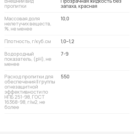
Внешний вид
Прозрачная жидкость без
пропитки
запаха, красная
Массовая доля
10,0
нелетучих веществ,
%, не менее
Плотность, г/куб.см
1,0–1,2
Водородный
7-9
показатель, (pH), не
менее
Расход пропитки для
550
обеспечения II группы
огнезащитной
эффективности по
НПБ 251-98, ГОСТ
16368-98, г/м2, не
более