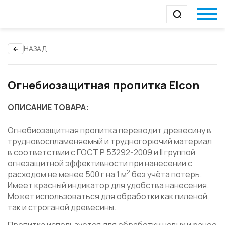
НАЗАД
Огнебиозащитная пропитка Elcon
ОПИСАНИЕ ТОВАРА:
Огнебиозащитная пропитка переводит древесину в
трудновоспламеняемый и трудногорючий материал
в соответствии с ГОСТ P 53292-2009 и II группой
огнезащитной эффективности при нанесении с
2
расходом не менее 500 г на 1 м
без учёта потерь.
Имеет красный индикатор для удобства нанесения.
Может использоваться для обработки как пиленой,
так и строганой древесины.
Пропитка используется для обработки новых и ранее