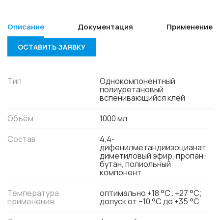
Описание
Документация
Применение
ОСТАВИТЬ ЗАЯВКУ
Тип
Однокомпонентный
полиуретановый
вспенивающийся клей
Объём
1000 мл
Состав
4,4-
дифенилметандиизоцианат,
диметиловый эфир, пропан-
бутан, полиольный
компонент
Температура
оптимально +18 °C…+27 °C;
применения
допуск от –10 °C до +35 °C