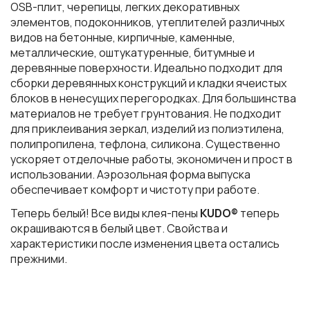
OSB-плит, черепицы, легких декоративных
элементов, подоконников, утеплителей различных
видов на бетонные, кирпичные, каменные,
металлические, оштукатуренные, битумные и
деревянные поверхности. Идеально подходит для
сборки деревянных конструкций и кладки ячеистых
блоков в ненесущих перегородках. Для большинства
материалов не требует грунтования. Не подходит
для приклеивания зеркал, изделий из полиэтилена,
полипропилена, тефлона, силикона. Существенно
ускоряет отделочные работы, экономичен и прост в
использовании. Аэрозольная форма выпуска
обеспечивает комфорт и чистоту при работе.
Теперь белый! Все виды клея-пены
KUDO®
теперь
окрашиваются в белый цвет. Свойства и
характеристики после изменения цвета остались
прежними.