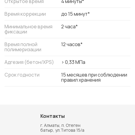
Открытое время
4 минуты*
Время коррекции
до 15 минут*
Минимальное время
2 часа*
фиксации
Время полной
12 часов*
полимеризации
Адгезия (бетон/XPS)
> 0,33 МПа
Срок годности
15 месяцев при соблюдении
правил хранения
Контакты
г. Алматы, п. Отеген
батыр, ул.Титова 15/а