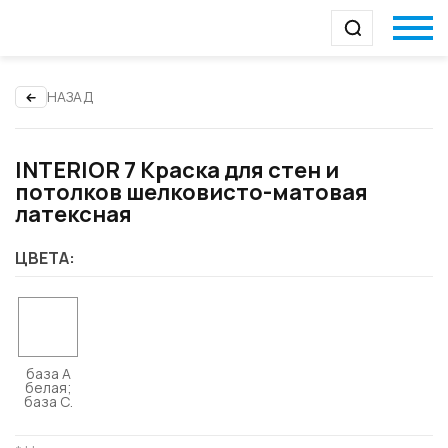
НАЗАД
INTERIOR 7 Краска для стен и
потолков шелковисто-матовая
латексная
ЦВЕТА:
база А
белая;
база С.