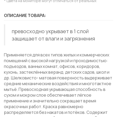
* Цвета на мониторе могут отличаться от реальных
ОПИСАНИЕ ТОВАРА:
превосходно укрывает в 1 слой
защищает от влаги и загрязнения
Применяется для всех типов жилых и коммерческих
помещений с высокой нагрузкой и проходимостью:
подъездов, ванных комнат, офисов, коридоров,
кухонь, застеклённых веранд, детских садов, школ и
др. Шелковисто- матовая поверхность выдерживает
средние механические воздействия и многотактное
мытьё. Превосходная укрывающая способность в
сухом и мокром слое обеспечивает лёгкое
применение и значительно сокращает время
окрасочных работ. Краска равномерно
распределяется без накатов и потёков. Содержит