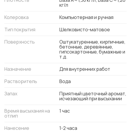
Плотность
База А ≈ 1,30 кг/л; База С ≈ 1,26
кг/л
Колеровка
Компьютерная и ручная
Тип покрытия
Шелковисто-матовое
Поверхность
Оштукатуренные, кирпичные,
бетонные, деревянные,
гипсокартонные, бумажные и
т.д.
Назначение
Для внутренних работ
Растворитель
Вода
Запах
Приятный цветочный аромат,
исчезающий при высыхании
Время высыхания на
1 час
отлип
Нанесение
1-2 часа