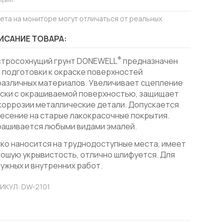
вета на мониторе могут отличаться от реальных
ИСАНИЕ ТОВАРА:
®
стросохнущий грунт DONEWELL
предназначен
 подготовки к окраске поверхностей
различных материалов. Увеличивает сцепление
ски с окрашиваемой поверхностью, защищает
коррозии металлические детали. Допускается
есение на старые лакокрасочные покрытия.
рашивается любыми видами эмалей.
ко наносится на труднодоступные места, имеет
ошую укрывистость, отлично шлифуется. Для
ужных и внутренних работ.
ИКУЛ: DW-2101