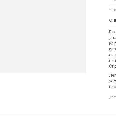
* Ц
ОП
Бы
для
из 
кра
от 
нан
Ок
Лег
хор
нар
АРТ