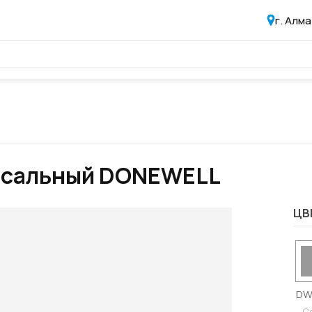
г. Алм
ерсальный DONEWELL
ЦВ
DW
C