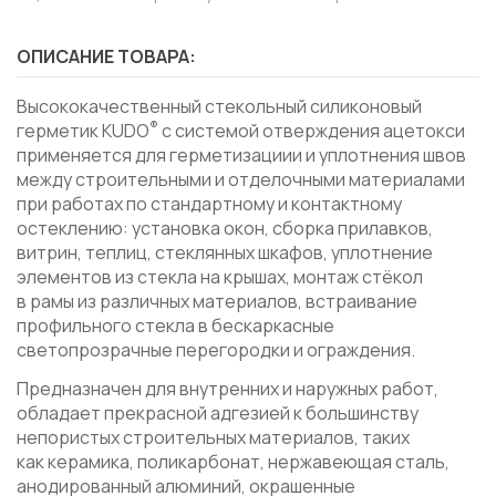
ОПИСАНИЕ ТОВАРА:
Высококачественный стекольный силиконовый
®
герметик KUDO
с системой отверждения ацетокси
применяется для герметизациии и уплотнения швов
между строительными и отделочными материалами
при работах по стандартному и контактному
остеклению: установка окон, сборка прилавков,
витрин, теплиц, стеклянных шкафов, уплотнение
элементов из стекла на крышах, монтаж стёкол
в рамы из различных материалов, встраивание
профильного стекла в бескаркасные
светопрозрачные перегородки и ограждения.
Предназначен для внутренних и наружных работ,
обладает прекрасной адгезией к большинству
непористых строительных материалов, таких
как керамика, поликарбонат, нержавеющая сталь,
анодированный алюминий, окрашенные