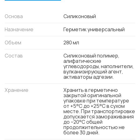
Основа
Силиконовый
Назначение
Герметик универсальный
Объем
280 мл
Состав
Силиконовый полимер,
алифатические
углеводороды, наполнители,
вулканизирующий агент,
активаторы адгезии.
Хранение
Хранить в герметично
закрытой оригинальной
упаковке при температуре
от +5°С до +25°С в сухом
месте. При транспортировке
допускается замораживания
до –20°С общей
продолжительностью не
более 30 дней.