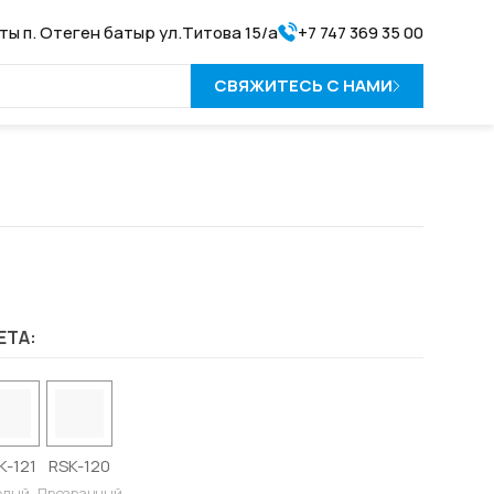
аты п. Отеген батыр ул.Титова 15/а
+7 747 369 35 00
СВЯЖИТЕСЬ С НАМИ
ЕТА:
K-121
RSK-120
елый
Прозрачный