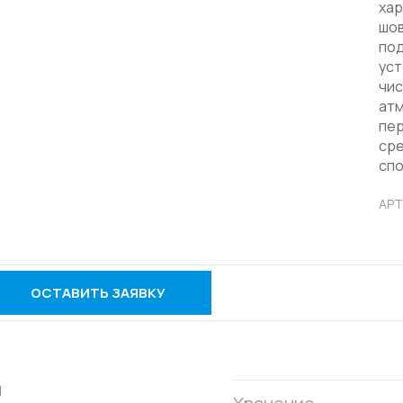
хар
шов
под
уст
чис
ат
пер
сре
спо
АРТ
ОСТАВИТЬ ЗАЯВКУ
й