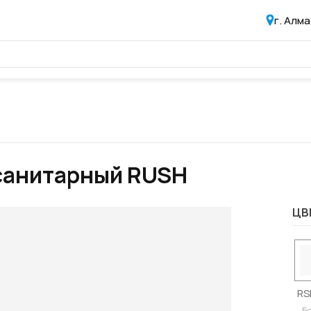
г. Алм
санитарный RUSH
ЦВ
RS
Б