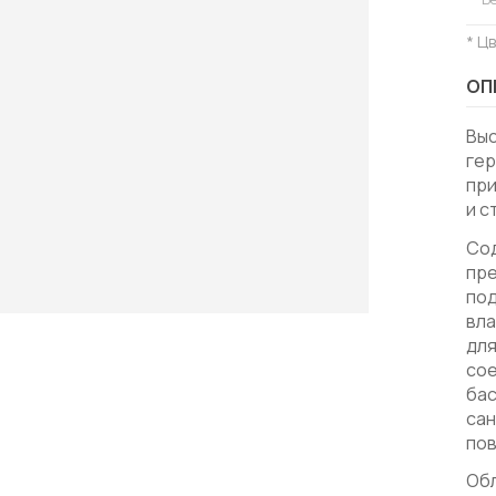
* Ц
ОП
Вы
ге
при
и с
Cо
пр
по
вла
для
сое
бас
сан
пов
Об