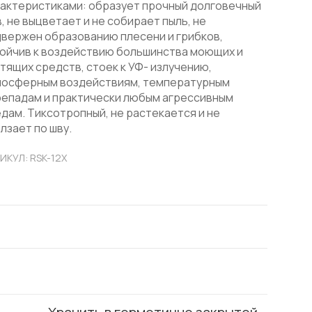
актеристиками: образует прочный долговечный
, не выцветает и не собирает пыль, не
вержен образованию плесени и грибков,
ойчив к воздействию большинства моющих и
тящих средств, стоек к УФ- излучению,
мосферным воздействиям, температурным
епадам и практически любым агрессивным
дам. Тиксотропный, не растекается и не
лзает по шву.
ИКУЛ: RSK-12X