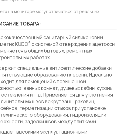
вета на мониторе могут отличаться от реальных
ИСАНИЕ ТОВАРА:
сококачественный санитарный силиконовый
®
рметик KUDO
с системой отверждения ацетокси
меняется в общих бытовых, ремонтных
троительных работах.
держит специальные антисептические добавки,
епятствующие образованию плесени. Идеально
дходит для помещений с повышенной
жностью: ванных комнат, душевых кабин, кухонь,
 остекления и т.д. Применяется для уплотнения
динительных швов вокруг ванн, раковин,
сейнов; герметизации стыков при установке
технического оборудования, гидроизоляции
ерхности, заделки швов между плитками.
ладает высокими эксплуатационными