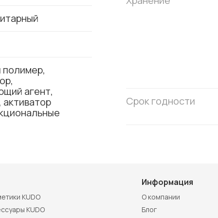
Хранение
нитарный
 полимер,
ор,
ющий агент,
Срок годности
 активатор
нкциональные
Информация
метики KUDO
О компании
ессуары KUDO
Блог