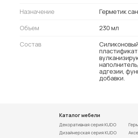
Назначение
Герметик са
Объем
230 мл
Состав
Силиконовый
пластификат
вулканизиру
наполнитель,
адгезии, фу
добавки.
Каталог мебели
Декоративная серия KUDO
Гер
Дизайнерская серия KUDO
Акс