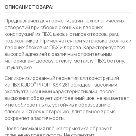
ОПИСАНИЕ ТОВАРА:
Предназначен для герметизации технологических
отверстий при сборке оконных и дверных
конструкций из ПВХ, швов и стыков откосов, рам,
подоконников. Применяется при установке оконных и
дверных блоков из ПВХ и дерева. Характеризуется
высокой адгезией к различным строительным
материалам: дереву, стеклу, металлу, ПВХ, бетону,
штукатурке.
Силиконизированный герметик для конструкций
®
из ПВХ KUDO
PROFF KSK 281 обладает высокими
эксплуатационными характеристиками: после
высыхания образует долговечный шов, не выцветает
и не собирает пыль, устойчив к образованию
плесени. Стоек к старению, длительное время
сохраняет эластичность.
После высыхания плёнка герметика образует
глянцевую поверхность. Не содержит