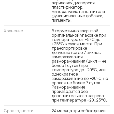
акриловая дисперсия,
пластификатор,
минеральные наполнители,
функциональные добавки,
пигменты.
Хранение
В герметично закрытой
оригинальной упаковке при
температуре от +5°С до
+25°С в сухом месте. При
транспортировке
допускается до 7 циклов
замораживания-
размораживания (цикл — не
более 1 суток) при
температуре до –20°С, или
однократное
замораживание до –20°С, но
сроком не более 7 суток.
Размораживание
производится без
дополнительного нагрева
при температуре +20…25°C.
Срок годности
24 месяца при соблюдении