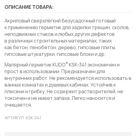
ОПИСАНИЕ ТОВАРА:
Акриловый сверхлёгкий безусадочный готовый
к применению герметик для заделки трещин, сколов,
неподвижных стыков и любых других дефектов
в различных строительных материалах, таких
как бетон, пенобетон, дерево, гипсовые плиты,
гипсовые штукатурки, гипсовые блоки и др.
®
Малярный герметик KUDO
KSK-341 экономичен и
прост в использовании. Предназначен для
внутренних работ. Не рекомендуется использовать в
ванных комнатах и душевых кабинах. Устойчив к
плесени и грибку. Не содержит растворителей, не
токсичен и не имеет запаха. Легко наносится и
очищается.
АРТИКУЛ: KSK-341