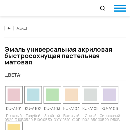
НАЗАД
Эмаль универсальная акриловая
быстросохнущая пастельная
матовая
ЦВЕТА:
KU-A101
KU-A102
KU-A103
KU-A104
KU-A105
KU-A106
Розовый
Голубой
Зелёный
Бежевый
Серый
Сиреневый
0520-R10B
0520-B10G
0530-G10Y
0510-Y40R
1002-B50G
0520-R50B