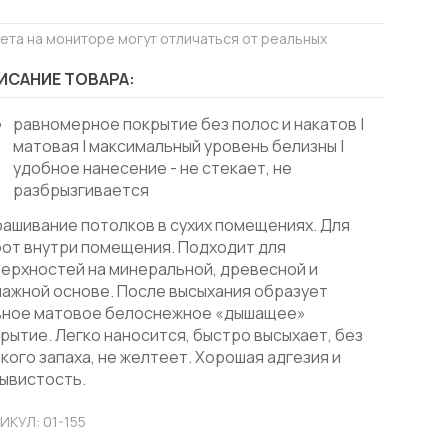
вета на мониторе могут отличаться от реальных
ИСАНИЕ ТОВАРА:
равномерное покрытие без полос и накатов |
матовая | максимальный уровень белизны |
удобное нанесение - не стекает, не
разбрызгивается
ашивание потолков в сухих помещениях. Для
от внутри помещения. Подходит для
ерхностей на минеральной, древесной и
ажной основе. После высыхания образует
вное матовое белоснежное «дышащее»
рытие. Легко наносится, быстро высыхает, без
кого запаха, не желтеет. Хорошая адгезия и
ывистость.
ИКУЛ: 01-155