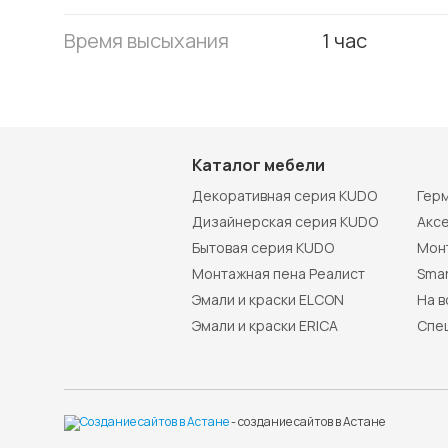
Время высыхания
1 час
Каталог мебели
Декоративная серия KUDO
Гер
Дизайнерская серия KUDO
Акс
Бытовая серия KUDO
Мон
Монтажная пена Реалист
Smar
Эмали и краски ELCON
На 
Эмали и краски ERICA
Спе
- создание сайтов в Астане