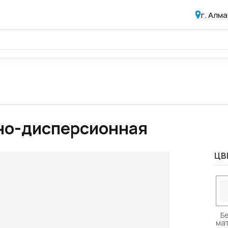
г. Алм
дно-дисперсионная
ЦВ
Б
ма