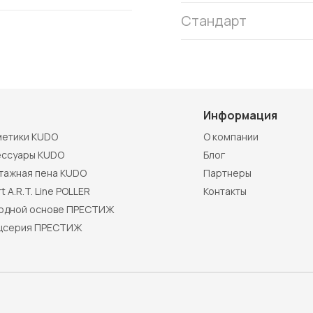
Стандарт
Информация
метики KUDO
О компании
ессуары KUDO
Блог
тажная пена KUDO
Партнеры
t A.R.T. Line POLLER
Контакты
водной основе ПРЕСТИЖ
цсерия ПРЕСТИЖ