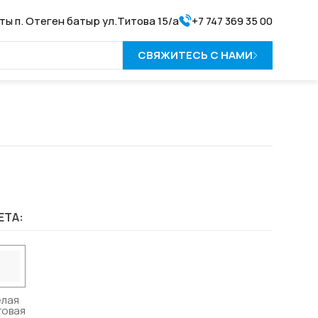
аты п. Отеген батыр ул.Титова 15/а
+7 747 369 35 00
СВЯЖИТЕСЬ С НАМИ
ЕТА:
елая
товая