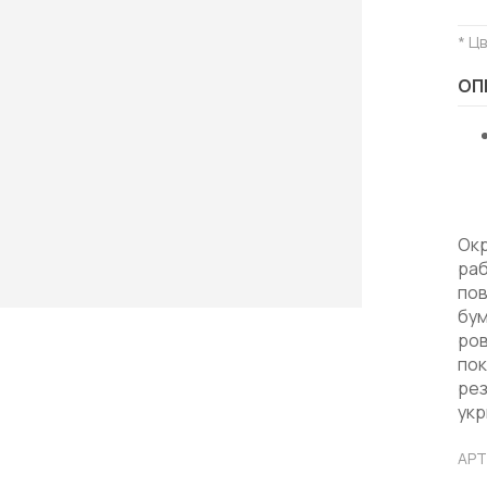
* Ц
ОП
Окр
раб
пов
бум
ро
пок
рез
укр
АРТ